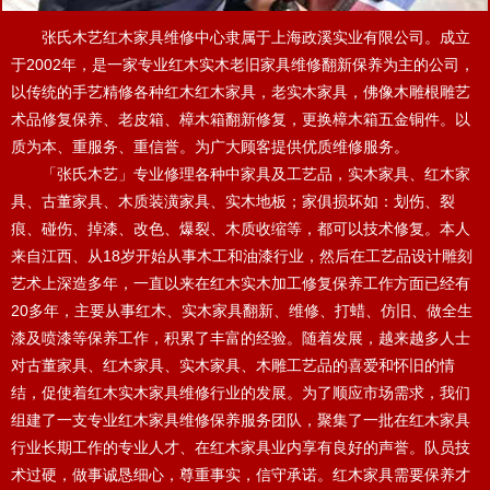
张氏木艺红木家具维修中心隶属于上海政溪实业有限公司。成立
于2002年，是一家专业红木实木老旧家具维修翻新保养为主的公司，
以传统的手艺精修各种红木红木家具，老实木家具，佛像木雕根雕艺
术品修复保养、老皮箱、樟木箱翻新修复，更换樟木箱五金铜件。以
质为本、重服务、重信誉。为广大顾客提供优质维修服务。
「张氏木艺」专业修理各种中家具及工艺品，实木家具、红木家
具、古董家具、木质装潢家具、实木地板；家俱损坏如：划伤、裂
痕、碰伤、掉漆、改色、爆裂、木质收缩等，都可以技术修复。本人
来自江西、从18岁开始从事木工和油漆行业，然后在工艺品设计雕刻
艺术上深造多年，一直以来在红木实木加工修复保养工作方面已经有
20多年，主要从事红木、实木家具翻新、维修、打蜡、仿旧、做全生
漆及喷漆等保养工作，积累了丰富的经验。随着发展，越来越多人士
对古董家具、红木家具、实木家具、木雕工艺品的喜爱和怀旧的情
结，促使着红木实木家具维修行业的发展。为了顺应市场需求，我们
组建了一支专业红木家具维修保养服务团队，聚集了一批在红木家具
行业长期工作的专业人才、在红木家具业内享有良好的声誉。队员技
术过硬，做事诚恳细心，尊重事实，信守承诺。红木家具需要保养才